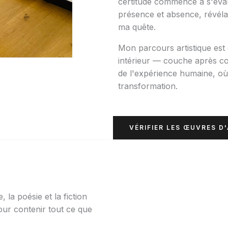
certitude commence à s'éva
présence et absence, révélat
ma quête.
Mon parcours artistique est
intérieur — couche après c
de l'expérience humaine, où
transformation.
VÉRIFIER LES ŒUVRES D
, la poésie et la fiction
ur contenir tout ce que