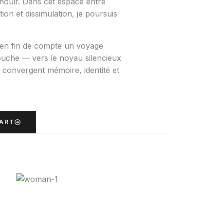
nouir. Dans cet espace entre
ion et dissimulation, je poursuis
 en fin de compte un voyage
ouche — vers le noyau silencieux
 convergent mémoire, identité et
'ART