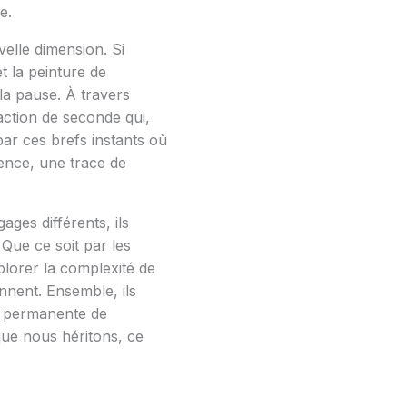
e.
elle dimension. Si
t la peinture de
 la pause. À travers
raction de seconde qui,
 par ces brefs instants où
lence, une trace de
ges différents, ils
Que ce soit par les
plorer la complexité de
onnent. Ensemble, ils
e permanente de
ue nous héritons, ce