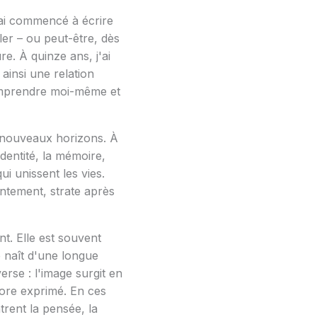
'ai commencé à écrire
rler – ou peut-être, dès
ure. À quinze ans, j'ai
ainsi une relation
omprendre moi-même et
e nouveaux horizons. À
'identité, la mémoire,
qui unissent les vies.
ntement, strate après
. Elle est souvent
e naît d'une longue
verse : l'image surgit en
core exprimé. En ces
trent la pensée, la