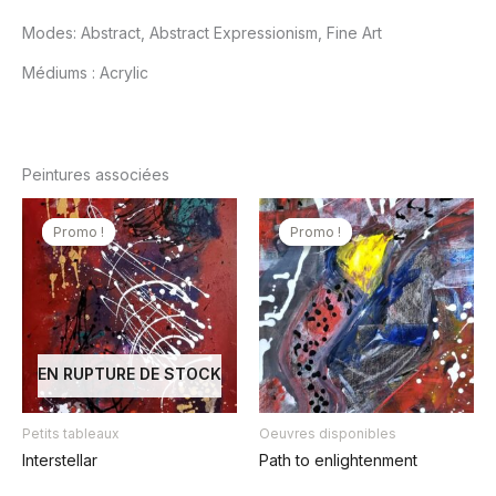
Modes:
Abstract, Abstract Expressionism, Fine Art
Médiums :
Acrylic
Peintures associées
Promo !
Promo !
Promo !
Promo !
EN RUPTURE DE STOCK
Petits tableaux
Oeuvres disponibles
Interstellar
Path to enlightenment